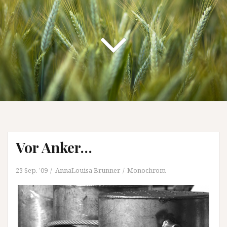
Vor Anker…
23 Sep. ’09
AnnaLouisa Brunner
Monochrom