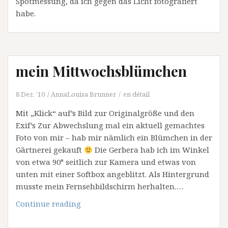
Spotmessung, da ich gegen das Licht fotografiert
habe.
mein Mittwochsblümchen
8 Dez. ’10
AnnaLouisa Brunner
en détail
Mit „Klick“ auf’s Bild zur Originalgröße und den
Exif’s Zur Abwechslung mal ein aktuell gemachtes
Foto von mir – hab mir nämlich ein Blümchen in der
Gärtnerei gekauft
Die Gerbera hab ich im Winkel
von etwa 90° seitlich zur Kamera und etwas von
unten mit einer Softbox angeblitzt. Als Hintergrund
musste mein Fernsehbildschirm herhalten.…
mein
Continue reading
Mittwochsblümchen