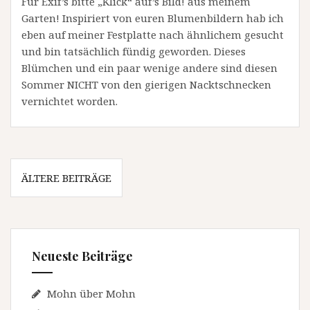
Für Exif’s bitte „Klick“ auf’s Bild! aus meinem
Garten! Inspiriert von euren Blumenbildern hab ich
eben auf meiner Festplatte nach ähnlichem gesucht
und bin tatsächlich fündig geworden. Dieses
Blümchen und ein paar wenige andere sind diesen
Sommer NICHT von den gierigen Nacktschnecken
vernichtet worden.
Beitragsnavigation
ÄLTERE BEITRÄGE
Neueste Beiträge
Mohn über Mohn