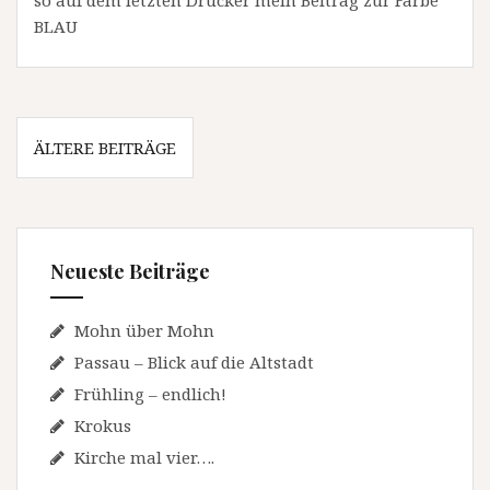
so auf dem letzten Drücker mein Beitrag zur Farbe
BLAU
Beitragsnavigation
ÄLTERE BEITRÄGE
Neueste Beiträge
Mohn über Mohn
Passau – Blick auf die Altstadt
Frühling – endlich!
Krokus
Kirche mal vier….