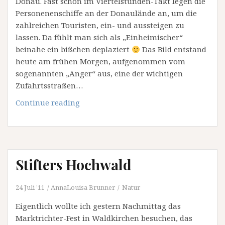
Donau. Fast schon im Viertelstunden-Takt legen die
Personenenschiffe an der Donaulände an, um die
zahlreichen Touristen, ein- und aussteigen zu
lassen. Da fühlt man sich als „Einheimischer“
beinahe ein bißchen deplaziert
Das Bild entstand
heute am frühen Morgen, aufgenommen vom
sogenannten „Anger“ aus, eine der wichtigen
Zufahrtsstraßen…
Rush
Continue reading
Hour
Stifters Hochwald
24 Juli ’11
AnnaLouisa Brunner
Natur
Eigentlich wollte ich gestern Nachmittag das
Marktrichter-Fest in Waldkirchen besuchen, das