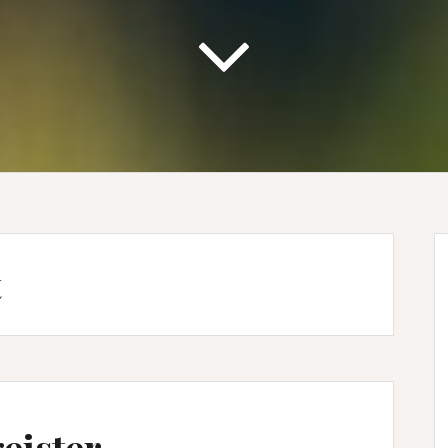
t
eister