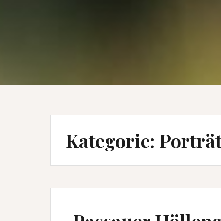
Kategorie:
Porträ
Passauer Hölleng