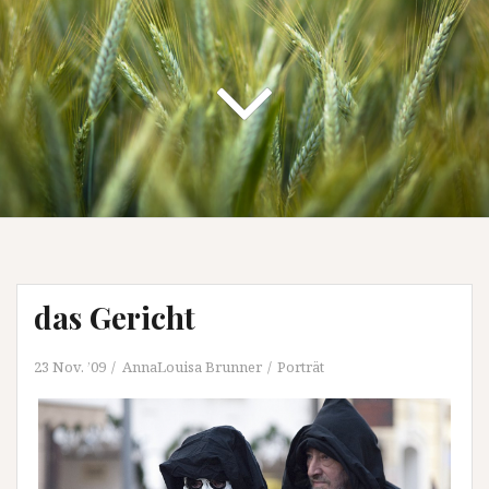
das Gericht
23 Nov. ’09
AnnaLouisa Brunner
Porträt