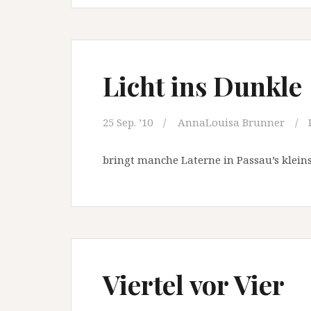
Licht ins Dunkle
25 Sep. ’10
AnnaLouisa Brunner
bringt manche Laterne in Passau’s klein
Viertel vor Vier