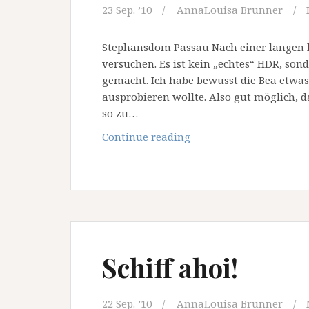
23 Sep. ’10
AnnaLouisa Brunner
Stephansdom Passau Nach einer langen l
versuchen. Es ist kein „echtes“ HDR, so
gemacht. Ich habe bewusst die Bea etwas 
ausprobieren wollte. Also gut möglich, 
so zu…
Viertel
Continue reading
vor
Vier
Schiff ahoi!
22 Sep. ’10
AnnaLouisa Brunner