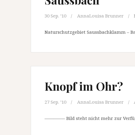
30 Sep. ’10
AnnaLouisa Brunner
Naturschutzgebiet Saussbachklamm – Bay
Knopf im Ohr?
27 Sep. ’10
AnnaLouisa Brunner
————– Bild steht nicht mehr zur Ve