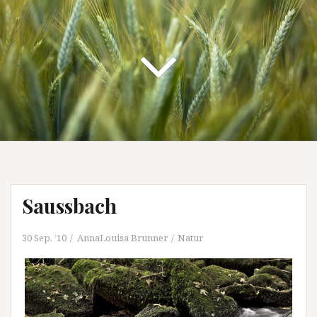
Saussbach
30 Sep. ’10
AnnaLouisa Brunner
Natur