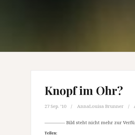
Knopf im Ohr?
27 Sep. ’10
AnnaLouisa Brunner
————– Bild steht nicht mehr zur Ve
Teilen: