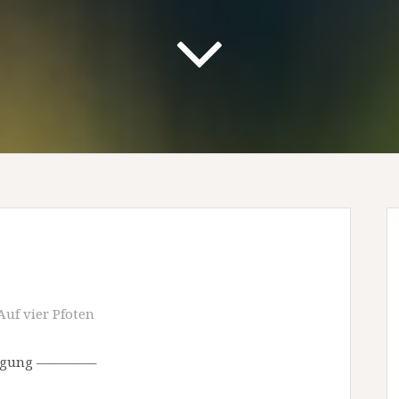
Auf vier Pfoten
rfügung ————–