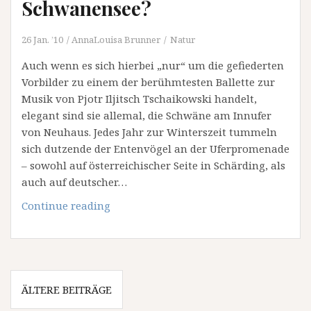
Schwanensee?
26 Jan. ’10
AnnaLouisa Brunner
Natur
Auch wenn es sich hierbei „nur“ um die gefiederten
Vorbilder zu einem der berühmtesten Ballette zur
Musik von Pjotr Iljitsch Tschaikowski handelt,
elegant sind sie allemal, die Schwäne am Innufer
von Neuhaus. Jedes Jahr zur Winterszeit tummeln
sich dutzende der Entenvögel an der Uferpromenade
– sowohl auf österreichischer Seite in Schärding, als
auch auf deutscher…
Schwanensee?
Continue reading
Beitragsnavigation
ÄLTERE BEITRÄGE