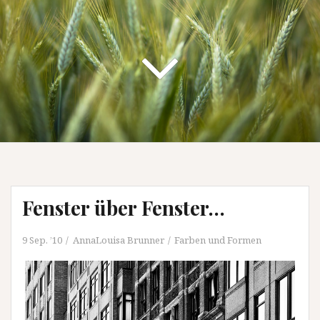
Fenster über Fenster…
9 Sep. ’10
AnnaLouisa Brunner
Farben und Formen