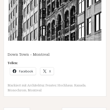
Down Town – Montreal
Teilen:
Facebook
X
Markiert mit
Architektur
,
Fenster
,
Hochhaus
,
Kanada
,
Monochrom
,
Montreal