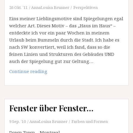
26 Okt. ’11
AnnaLouisa Brunner
Perspektiven
Eins meiner Lieblingsmotive sind Spiegelungen egal
welcher Art. Dieses Motiv – das „Haus im Haus“ –
entdeckte ich vor ein paar Wochen in meinem
Urlaub beim Bummeln durch die Stadt. Ich habe es
nach SW konvertiert, weil ich fand, dass so die
feinen Linien und Strukturen des Gebäudes UND
auch der Spiegelung gut zur Geltung…
das
Continue reading
Haus
im
Haus
Fenster über Fenster…
9 Sep. ’10
AnnaLouisa Brunner
Farben und Formen
Down Town – Montreal