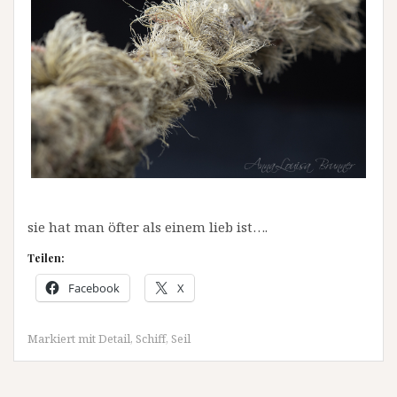
sie hat man öfter als einem lieb ist….
Teilen:
Facebook
X
Markiert mit
Detail
,
Schiff
,
Seil