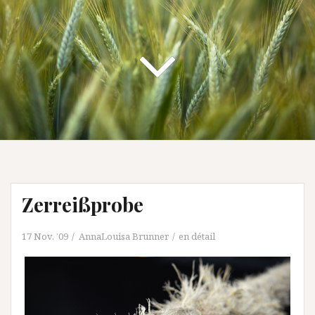
Zerreißprobe
17 Nov. ’09
AnnaLouisa Brunner
en détail