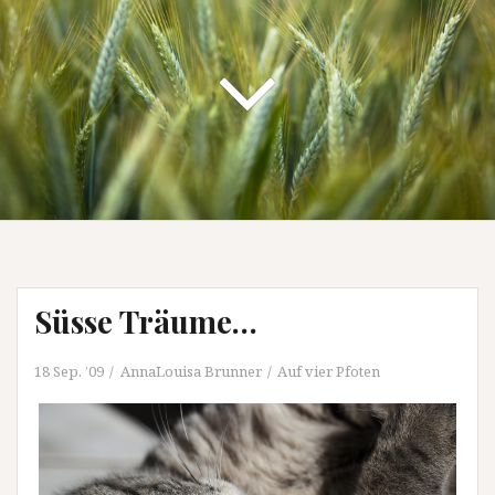
Süsse Träume…
18 Sep. ’09
AnnaLouisa Brunner
Auf vier Pfoten