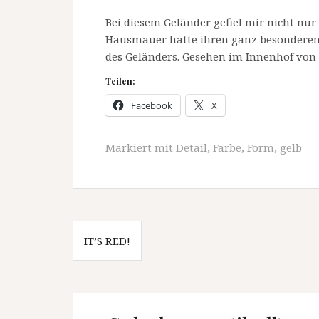
Bei diesem Geländer gefiel mir nicht nur
Hausmauer hatte ihren ganz besonderen R
des Geländers. Gesehen im Innenhof von
Teilen:
Facebook
X
Markiert mit
Detail
,
Farbe
,
Form
,
gelb
Beitragsnavigation
IT’S RED!