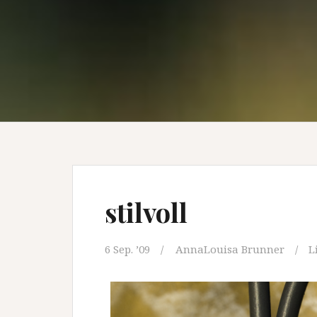
stilvoll
6 Sep. ’09
AnnaLouisa Brunner
L