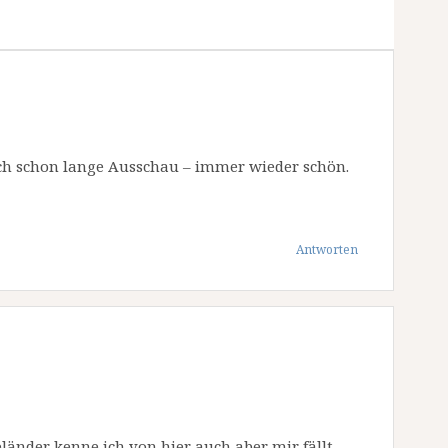
ich schon lange Ausschau – immer wieder schön.
Antworten
länder kenne ich von hier auch aber mir fällt