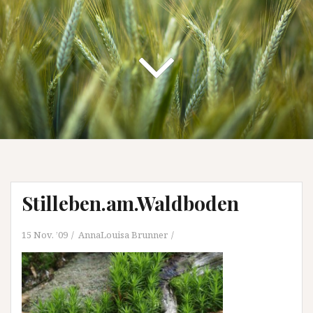
Stilleben.am.Waldboden
15 Nov. ’09
AnnaLouisa Brunner