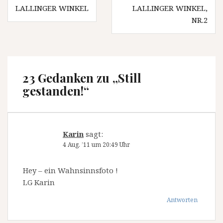
Beitragsnavigation
LALLINGER WINKEL
LALLINGER WINKEL,
NR.2
23 Gedanken zu „
Still
gestanden!
“
Karin
sagt:
4 Aug. ’11 um 20:49 Uhr
Hey – ein Wahnsinnsfoto !
LG Karin
Antworten