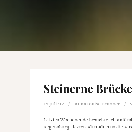
Steinerne Brück
15 Juli ’12
AnnaLouisa Brunner
Letztes Wochenende besuchte ich anläss
Regensburg, dessen Altstadt 2006 die Au