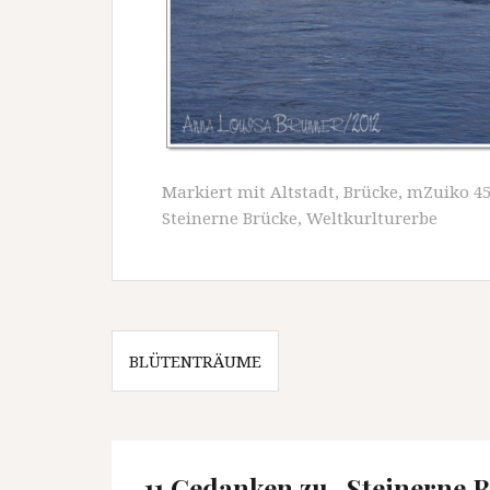
Markiert mit
Altstadt
,
Brücke
,
mZuiko 
Steinerne Brücke
,
Weltkurlturerbe
Beitragsnavigation
BLÜTENTRÄUME
11 Gedanken zu „
Steinerne 