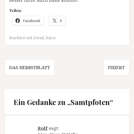
Teilen:
Facebook
X
Markiert mit
Detail
,
Katze
Beitragsnavigation
DAS HERBSTBLATT
FIXIERT
Ein Gedanke zu „
Samtpfoten
“
Rolf
sagt: