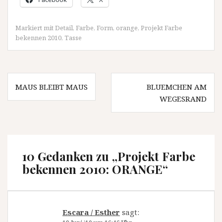
Markiert mit
Detail
,
Farbe
,
Form
,
orange
,
Projekt Farbe
bekennen 2010
,
Tasse
Beitragsnavigation
MAUS BLEIBT MAUS
BLUEMCHEN AM
WEGESRAND
10 Gedanken zu „
Projekt Farbe
bekennen 2010: ORANGE
“
Escara / Esther
sagt: