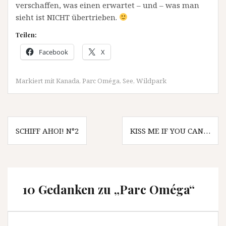
verschaffen, was einen erwartet – und – was man
sieht ist NICHT übertrieben.
Teilen:
Facebook
X
Markiert mit
Kanada
,
Parc Oméga
,
See
,
Wildpark
Beitragsnavigation
SCHIFF AHOI! N°2
KISS ME IF YOU CAN…
10 Gedanken zu „
Parc Oméga
“