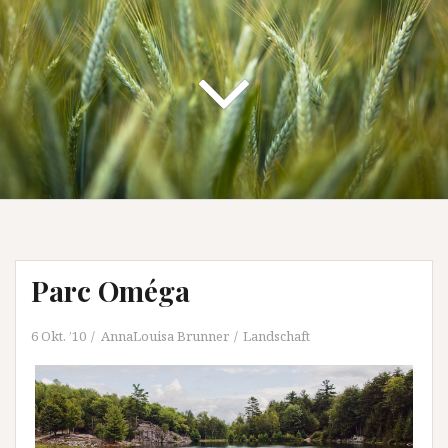
Parc Oméga
6 Okt. ’10
AnnaLouisa Brunner
Landschaft