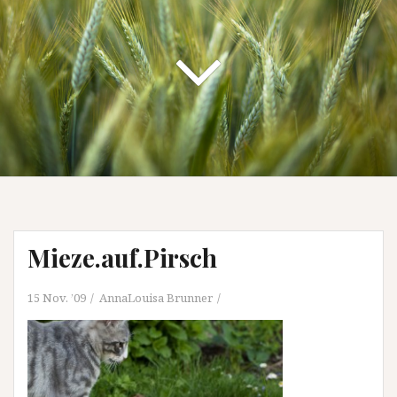
Mieze.auf.Pirsch
15 Nov. ’09
AnnaLouisa Brunner