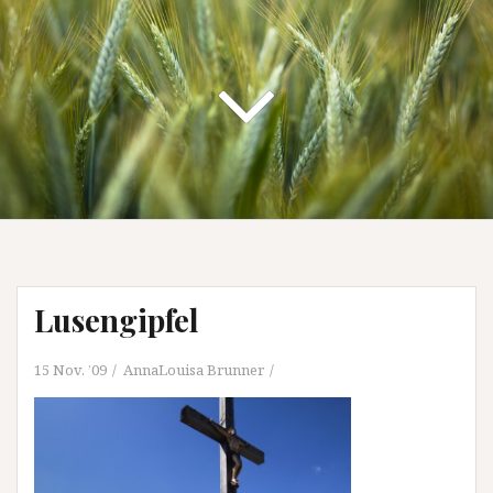
Lusengipfel
15 Nov. ’09
AnnaLouisa Brunner