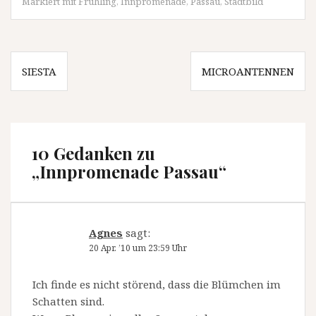
Markiert mit
Frühling
,
Innpromenade
,
Passau
,
Stadtbild
Beitragsnavigation
SIESTA
MICROANTENNEN
10 Gedanken zu
„
Innpromenade Passau
“
Agnes
sagt:
20 Apr. ’10 um 23:59 Uhr
Ich finde es nicht störend, dass die Blümchen im
Schatten sind.