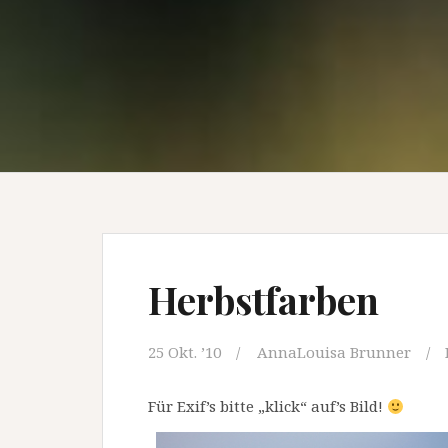
Herbstfarben
25 Okt. ’10
AnnaLouisa Brunner
Für Exif’s bitte „klick“ auf’s Bild!