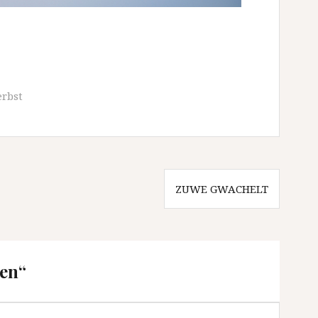
rbst
ZUWE GWACHELT
ben
“