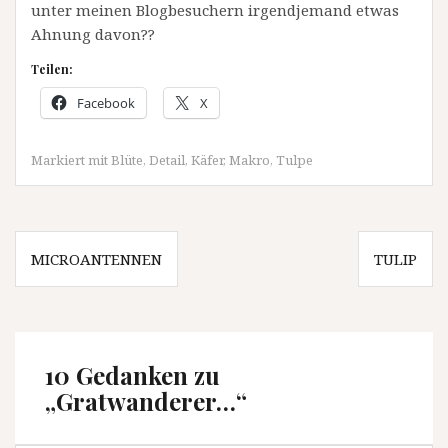
unter meinen Blogbesuchern irgendjemand etwas
Ahnung davon??
Teilen:
Facebook
X
Markiert mit
Blüte
,
Detail
,
Käfer
,
Makro
,
Tulpe
Beitragsnavigation
MICROANTENNEN
TULIP
10 Gedanken zu
„
Gratwanderer…
“