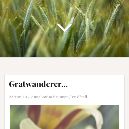
Gratwanderer…
22 Apr. ’10
AnnaLouisa Brunner
en détail