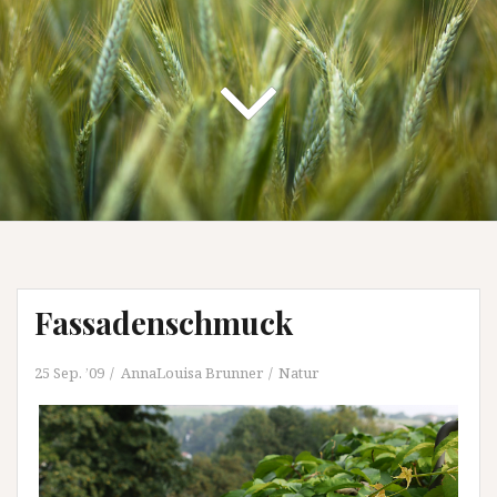
Fassadenschmuck
25 Sep. ’09
AnnaLouisa Brunner
Natur