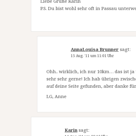
Liebe Grüße Karin
P.S. Du bist wohl sehr oft in Passau unter
AnnaLouisa Brunner
sagt:
15 Aug. ’11 um 11:01 Uhr
Ohh.. wirklich, ich nur 10km… das ist ja 
sehr sehr gerne! Ich hab übrigen zwische
auf deine Seite gefunden, aber danke f
LG, Anne
Karin
sagt: