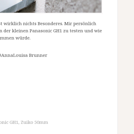
st wirklich nichts Besonderes. Mir persönlich
 der kleinen Panasonic GH1 zu testen und wie
kommen würde.
1Â©AnnaLouisa Brunner
onic GH1
,
Zuiko 50mm