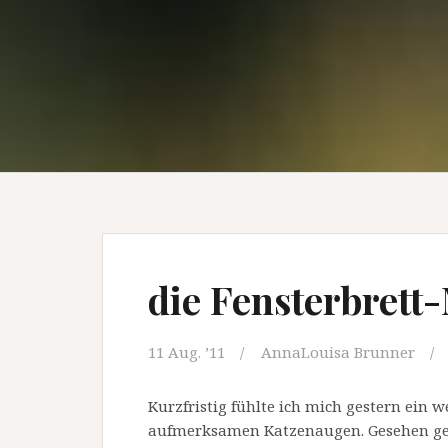
die Fensterbrett
11 Aug. ’11
AnnaLouisa Brunner
Kurzfristig fühlte ich mich gestern ein
aufmerksamen Katzenaugen. Gesehen gest