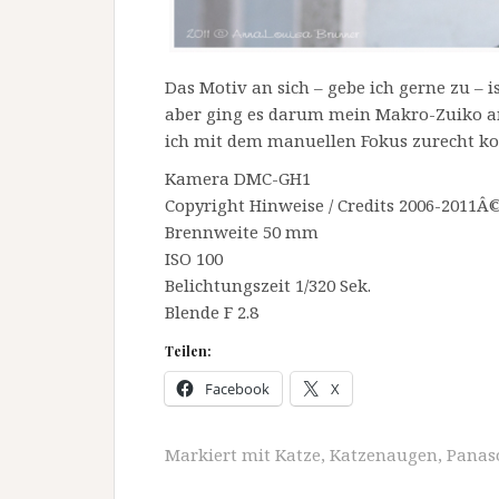
Das Motiv an sich – gebe ich gerne zu – i
aber ging es darum mein Makro-Zuiko an
ich mit dem manuellen Fokus zurecht 
Kamera DMC-GH1
Copyright Hinweise / Credits 2006-201
Brennweite 50 mm
ISO 100
Belichtungszeit 1/320 Sek.
Blende F 2.8
Teilen:
Facebook
X
Markiert mit
Katze
,
Katzenaugen
,
Panas