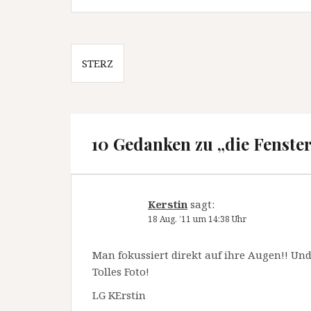
Beitragsnavigation
STERZ
10 Gedanken zu „
die Fenste
Kerstin
sagt:
18 Aug. ’11 um 14:38 Uhr
Man fokussiert direkt auf ihre Augen!! Und
Tolles Foto!
LG KErstin