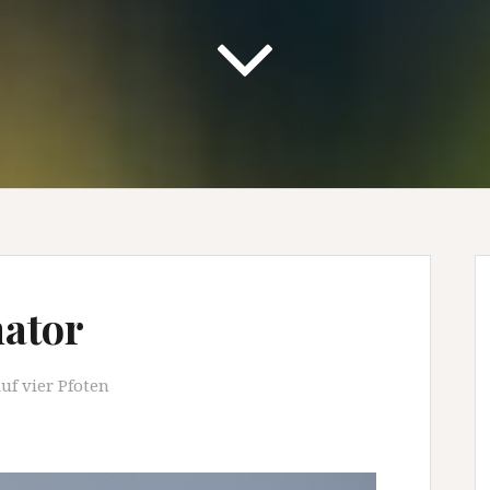
ator
uf vier Pfoten