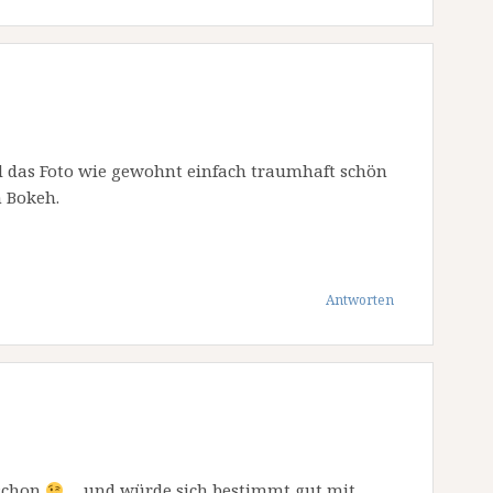
 das Foto wie gewohnt einfach traumhaft schön
m Bokeh.
Antworten
 schon
…und würde sich bestimmt gut mit