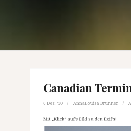
Canadian Termin
6 Dez. ’10
AnnaLouisa Brunner
A
Mit „Klick“ auf’s Bild zu den Exif’s!