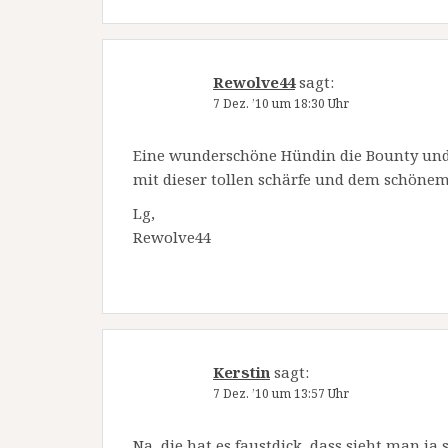
Rewolve44
sagt:
7 Dez. ’10 um 18:30 Uhr
Eine wunderschöne Hündin die Bounty und
mit dieser tollen schärfe und dem schöne
Lg,
Rewolve44
Kerstin
sagt:
7 Dez. ’10 um 13:57 Uhr
Na, die hat es faustdick, dass sieht man ja