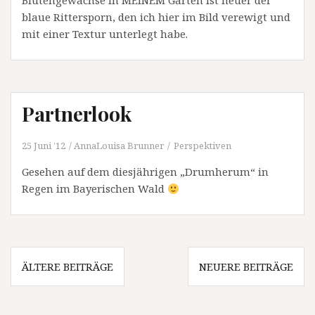
Blütengewächse in MEINEM Garten ist heuer der
blaue Rittersporn, den ich hier im Bild verewigt und
mit einer Textur unterlegt habe.
Partnerlook
25 Juni ’12
AnnaLouisa Brunner
Perspektiven
Gesehen auf dem diesjährigen „Drumherum“ in
Regen im Bayerischen Wald
Beitragsnavigation
ÄLTERE BEITRÄGE
NEUERE BEITRÄGE