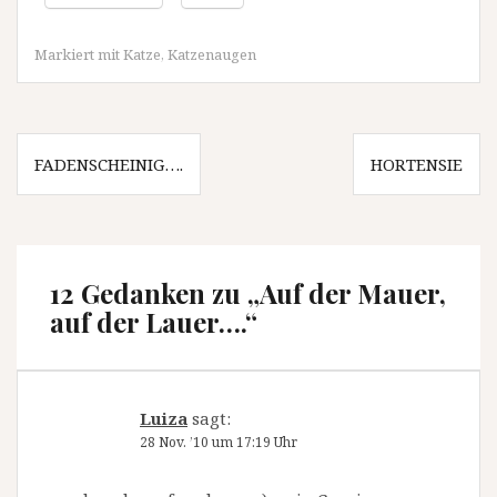
Markiert mit
Katze
,
Katzenaugen
Beitragsnavigation
FADENSCHEINIG….
HORTENSIE
12 Gedanken zu „
Auf der Mauer,
auf der Lauer….
“
Luiza
sagt:
28 Nov. ’10 um 17:19 Uhr