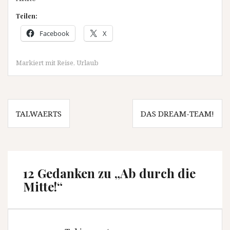
Teilen:
Facebook
X
Markiert mit
Reise
,
Urlaub
Beitragsnavigation
TALWAERTS
DAS DREAM-TEAM!
12 Gedanken zu „
Ab durch die
Mitte!
“