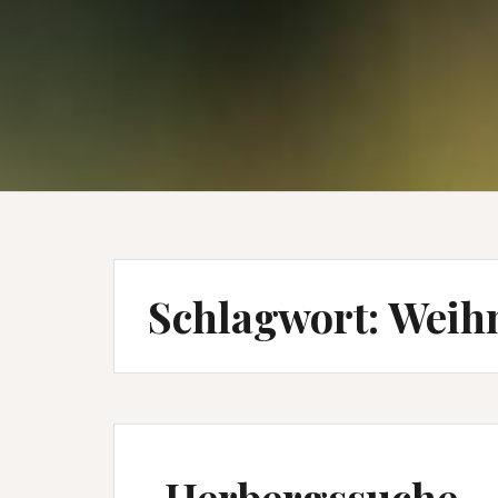
Schlagwort:
Weih
Herbergssuche