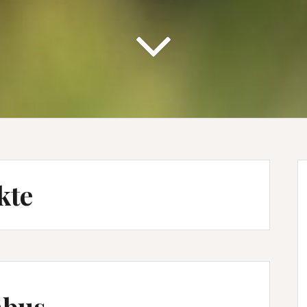
kte
mbus….